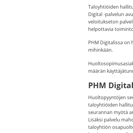
Taloyhtiöiden hallitu
Digital -palvelun av
veloitukseton palve
helpottavia toiminto
PHM Digitalissa on h
mihinkään.
Huoltosopimusasiak
määrän käyttäjätunnu
PHM Digita
Huoltopyyntöjen seu
taloyhtiöiden hallit
seurannan myötä arvo
Lisäksi palvelu mah
taloyhtiön osapuolte