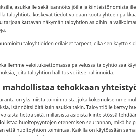
ksille, asukkaille sekä isännöitsijöille ja kiinteistönomistaj
ulla taloyhtiötä koskevat tiedot voidaan koota yhteen paikk
lu tarjoaa kattavan näkymän taloyhtiön asioihin ja valikoima
ja.
uomioitu taloyhtiöiden erilaiset tarpeet, eikä sen käyttö sid
kaillemme veloituksettomassa palvelussa taloyhtiö saa kä
ksia, joita taloyhtiön hallitus voi itse hallinnoida.
l mahdollistaa tehokkaan yhteisty
ranta on yksi niistä toiminnoista, joka kokemuksemme muk
uksia, isännöitsijöitä kuin asukkaitakin. Taloyhtiölle kertyy 
kasta tietoa siitä, millaisista asioista kiinteistössä tehdä
dollistaa huoltopyyntöjen etenemisen seurannan, mikä help
n että huoltoyhtiön toimintaa. Kaikilla on käytössään sama t