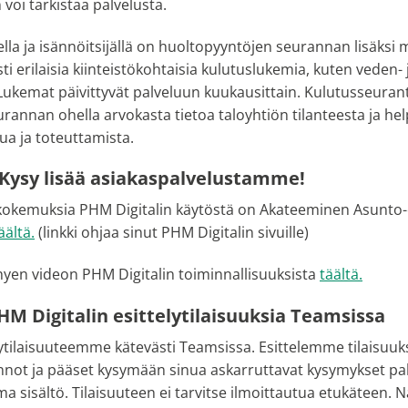
voi tarkistaa palvelusta.
ella ja isännöitsijällä on huoltopyyntöjen seurannan lisäksi
ti erilaisia kiinteistökohtaisia kulutuslukemia, kuten veden- 
Lukemat päivittyvät palveluun kuukausittain. Kulutusseuran
annan ohella arvokasta tietoa taloyhtiön tilanteesta ja hel
ua ja toteuttamista.
 Kysy lisää asiakaspalvelustamme!
 kokemuksia PHM Digitalin käytöstä on Akateeminen Asunto
äältä.
(linkki ohjaa sinut PHM Digitalin sivuille)
hyen videon PHM Digitalin toiminnallisuuksista
täältä.
M Digitalin esittelytilaisuuksia Teamsissa
ytilaisuuteemme kätevästi Teamsissa. Esittelemme tilaisuuk
not ja pääset kysymään sinua askarruttavat kysymykset palv
ma sisältö. Tilaisuuteen ei tarvitse ilmoittautua etukäteen. 