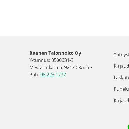
Raahen Talonhoito Oy
Yhteys
Y-tunnus: 0500631-3
Kirjaud
Mestarinkatu 6, 92120 Raahe
Puh.
08 223 1777
Laskut
Puhelu
Kirjau