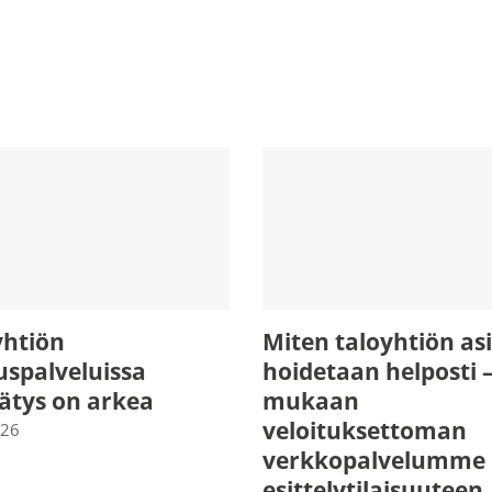
yhtiön
Miten taloyhtiön asi
uspalveluissa
hoidetaan helposti –
rätys on arkea
mukaan
veloituksettoman
026
verkkopalvelumme
esittelytilaisuuteen