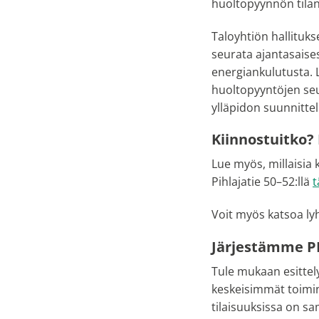
huoltopyynnön tilan 
Taloyhtiön hallituks
seurata ajantasaises
energiankulutusta. 
huoltopyyntöjen seur
ylläpidon suunnittel
Kiinnostuitko?
Lue myös, millaisia
Pihlajatie 50–52:llä
t
Voit myös katsoa ly
Järjestämme PH
Tule mukaan esittel
keskeisimmät toimin
tilaisuuksissa on sa