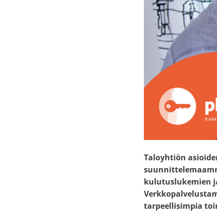
Taloyhtiön asioide
suunnittelemaamme 
kulutuslukemien j
Verkkopalvelustam
tarpeellisimpia to