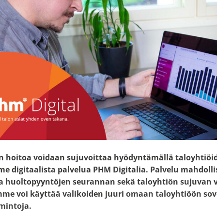
n hoitoa voidaan sujuvoittaa hyödyntämällä taloyhtiöid
digitaalista palvelua PHM Digitalia. Palvelu mahdolli
a huoltopyyntöjen seurannan sekä taloyhtiön sujuvan v
me voi käyttää valikoiden juuri omaan taloyhtiöön sov
imintoja.