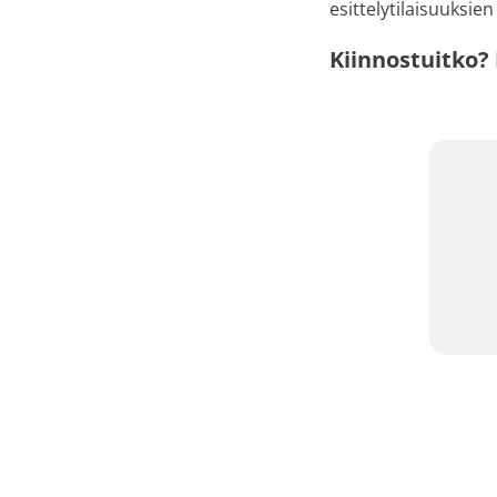
esittelytilaisuuksie
Kiinnostuitko?