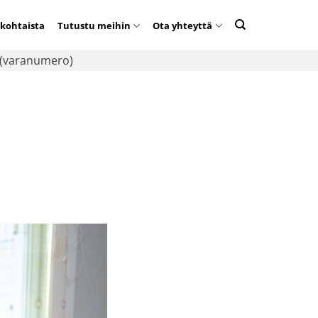
kohtaista
Tutustu meihin
Ota yhteyttä
(varanumero)