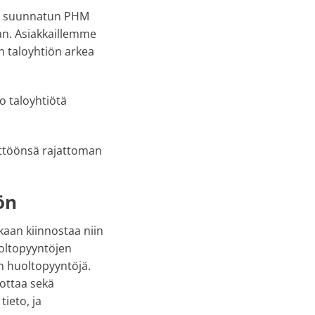
ille suunnatun PHM
aan. Asiakkaillemme
n taloyhtiön arkea
o taloyhtiötä
yttöönsä rajattoman
ön
aan kiinnostaa niin
huoltopyyntöjen
än huoltopyyntöjä.
ottaa sekä
ieto, ja