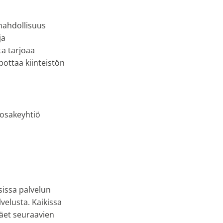
 mahdollisuus
ja
ta tarjoaa
pottaa kiinteistön
-osakeyhtiö
sissa palvelun
elusta. Kaikissa
Näet seuraavien