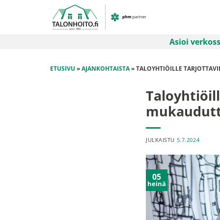
Skip
to
content
Asioi verkos
ETUSIVU
»
AJANKOHTAISTA
»
TALOYHTIÖILLE TARJOTTAVI
Taloyhtiöil
mukauduttav
JULKAISTU
5.7.2024
05
heinä